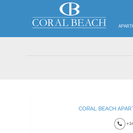
APART
CORAL BEACH APART
+34