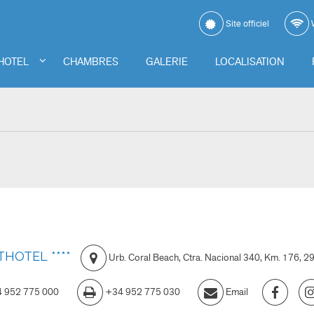
Site officiel
W
HOTEL
CHAMBRES
GALERIE
LOCALISATION
HOTEL ****
Urb. Coral Beach, Ctra. Nacional 340, Km. 176
,
2
 952 775 000
+34 952 775 030
Email